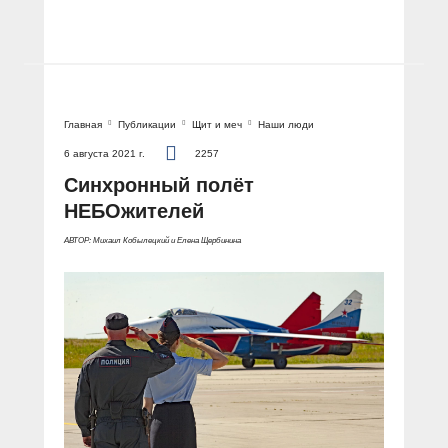
Главная
Публикации
Щит и меч
Наши люди
6 августа 2021 г.
2257
Синхронный полёт
НЕБОжителей
АВТОР: Михаил Кобылецкий и Елена Щербинина