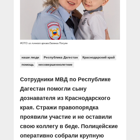
Прямой разговор
Социальные ролики
Газета «Щит и меч»
О ПОРТАЛЕ
В знании сила
Документальные фильмы
Журнал «Полиция России»
Специальный репортаж
Контакты
КиберПОСТОВОЙ
Вакансии
ФОТО: из личного архива Евгении Полуян
наши люди
Республика Дагестан
Краснодарский край
помощь
несовершеннолетние
Сотрудники МВД по Республике
Дагестан помогли сыну
дознавателя из Краснодарского
края. Стражи правопорядка
проявили участие и не оставили
свою коллегу в беде. Полицейские
оперативно собрали крупную