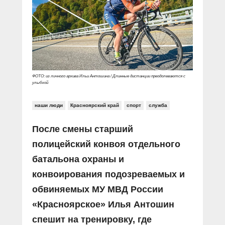
Прямой разговор
Социальные ролики
Газета «Щит и меч»
О ПОРТАЛЕ
В знании сила
Документальные фильмы
Журнал «Полиция России»
Специальный репортаж
Контакты
КиберПОСТОВОЙ
Вакансии
ФОТО: из личного архива Ильи Антошина / Длинные дистанции преодолеваются с
улыбкой
наши люди
Красноярский край
спорт
служба
После смены старший
полицейский конвоя отдельного
батальона охраны и
конвоирования подозреваемых и
обвиняемых МУ МВД России
«Красноярское» Илья Антошин
спешит на тренировку, где