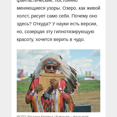
фантастические, постоянно
меняющиеся узоры. Озеро, как живой
холст, рисует само себя. Почему оно
здесь? Откуда? У науки есть версии,
но, созерцая эту гипнотизирующую
красоту, хочется верить в чудо.
ФОТО: Руслана Каппеса / В музыке – душа края