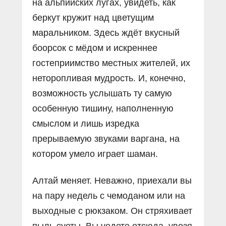
на альпийских лугах, увидеть, как
беркут кружит над цветущим
маральником. Здесь ждёт вкусный
боорсок с мёдом и искреннее
гостеприимство местных жителей, их
неторопливая мудрость. И, конечно,
возможность услышать ту самую
особенную тишину, наполненную
смыслом и лишь изредка
прерываемую звуками варгана, на
котором умело играет шаман.
Алтай меняет. Неважно, приехали вы
на пару недель с чемоданом или на
выходные с рюкзаком. Он стряхивает
пыль суеты. Вы уедете отсюда, увозя