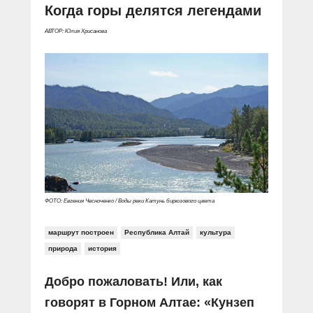
Когда горы делятся легендами
АВТОР: Юлия Хрисанова
ФОТО: Евгения Чесноченко / Воды реки Катунь бирюзового цвета
маршрут построен
Республика Алтай
культура
природа
история
Добро пожаловать! Или, как
говорят в Горном Алтае: «Кунзеп