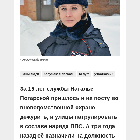
Прямой разговор
Социальные ролики
Газета «Щит и меч»
О ПОРТАЛЕ
В знании сила
Документальные фильмы
Журнал «Полиция России»
Специальный репортаж
Контакты
КиберПОСТОВОЙ
Вакансии
ФОТО: Алексей Горюнов
наши люди
Калужская область
Калуга
участковый
За 15 лет службы Наталье
Погарской пришлось и на посту во
вневедомственной охране
дежурить, и улицы патрулировать
в составе наряда ППС. А три года
назад её назначили на должность