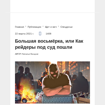
Главная
Публикации
Щит и меч
Спецдосье
22 марта 2021 г.
1408
Большая восьмёрка, или Как
рейдеры под суд пошли
АВТОР: Наталья Лисицкая