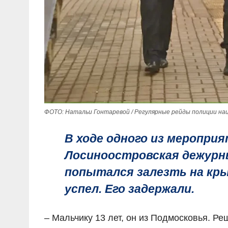
ФОТО: Натальи Гонтаревой / Регулярные рейды полиции на
В ходе одного из меропри
Лосино­островская дежурн
попытался залезть на кры
успел. Его задержали.
– Мальчику 13 лет, он из Подмосковья. Р