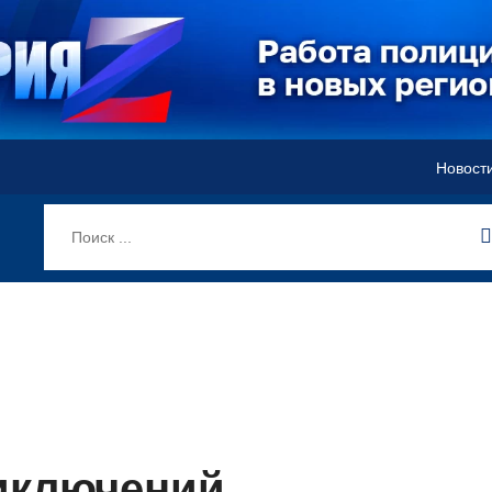
Новост
иключений