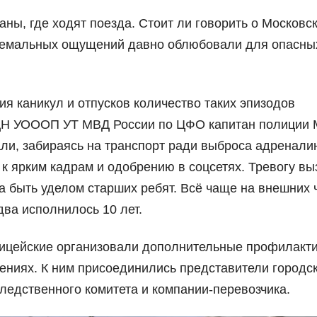
ны, где ходят поезда. Стоит ли говорить о Московс
тремальных ощущений давно облюбовали для опасны
ия каникул и отпусков количество таких эпизодов
ПДН УОООП УТ МВД России по ЦФО капитан полиции
ли, забираясь на транспорт ради выброса адреналин
 к ярким кадрам и одобрению в соцсетях. Тревогу в
ла быть уделом старших ребят. Всё чаще на внешних 
два исполнилось 10 лет.
лицейские организовали дополнительные профилакт
ениях. К ним присоединились представители городс
ледственного комитета и компании-перевозчика.