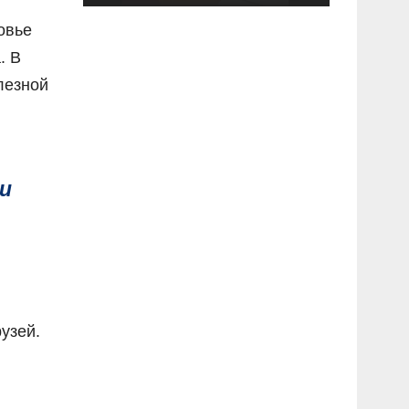
овье
. В
лезной
ли
узей.