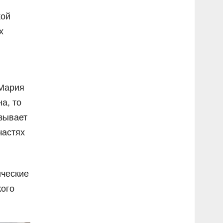
кой
х
 Мария
а, то
ызывает
частях
ические
кого