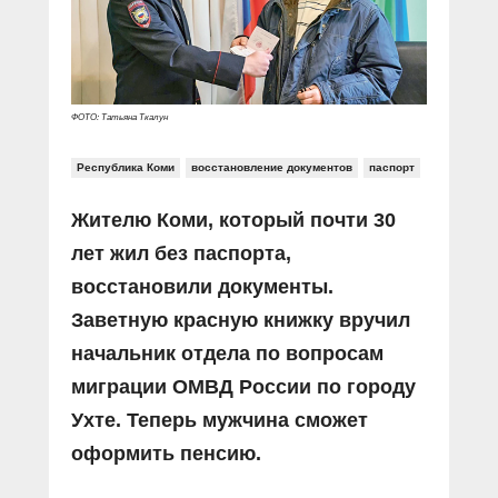
Прямой разговор
Социальные ролики
Газета «Щит и меч»
О ПОРТАЛЕ
В знании сила
Документальные фильмы
Журнал «Полиция России»
Специальный репортаж
Контакты
КиберПОСТОВОЙ
ФОТО: Татьяна Ткалун
Вакансии
Республика Коми
восстановление документов
паспорт
Жителю Коми, который почти 30
лет жил без паспорта,
восстановили документы.
Заветную красную книжку вручил
начальник отдела по вопросам
миграции ОМВД России по городу
Ухте. Теперь мужчина сможет
оформить пенсию.