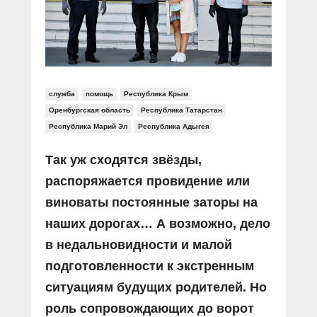
Прямой разговор
Социальные ролики
Газета «Щит и меч»
О ПОРТАЛЕ
В знании сила
Документальные фильмы
Журнал «Полиция России»
Специальный репортаж
Контакты
КиберПОСТОВОЙ
Вакансии
служба
помощь
Республика Крым
Оренбургская область
Республика Татарстан
Республика Марий Эл
Республика Адыгея
Так уж сходятся звёзды,
распоряжается провидение или
виноваты постоянные заторы на
наших дорогах… А возможно, дело
в недальновидности и малой
подготовленности к экстренным
ситуациям будущих родителей. Но
роль сопровождающих до ворот