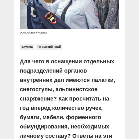
Прямой разговор
Социальные ролики
Газета «Щит и меч»
О ПОРТАЛЕ
В знании сила
Документальные фильмы
Журнал «Полиция России»
Специальный репортаж
Контакты
КиберПОСТОВОЙ
ФОТО: Мария Кулакова
Вакансии
служба
Пермский край
Для чего в оснащении отдельных
подразделений органов
внутренних дел имеются палатки,
снегоступы, альпинистское
снаряжение? Как просчитать на
год вперёд количество ручек,
бумаги, мебели, форменного
обмундирования, необходимых
личному составу? Ответы на эти