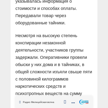
указывалась информация о
стоимости и способах оплаты.
Передавали товар через
оборудованные тайники.
Несмотря на высокую степень
конспирации незаконной
деятельности, участников группы
задержали. Оперативники провели
обыски у них дома и в тайниках, в
общей сложности изъяли свыше пяти
с половиной килограммов
наркотических средств и
психотропных веществ на сумму
около пяти миллионов рублей,
Радио Милицейская волна
деньги, упаковочный материал, весы,