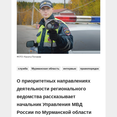
Прямой разговор
Социальные ролики
Газета «Щит и меч»
О ПОРТАЛЕ
В знании сила
Документальные фильмы
Журнал «Полиция России»
Специальный репортаж
Контакты
КиберПОСТОВОЙ
Вакансии
ФОТО: Никита Половнёв
служба
Мурманская область
интервью
правопорядок
О приоритетных направлениях
деятельности регионального
ведомства рассказывает
начальник Управления МВД
России по Мурманской области