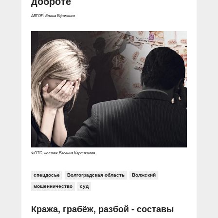
доброте
АВТОР: Елена Ефименко
ФОТО: коллаж Евгения Карташова
спецдосье
Волгоградская область
Волжский
мошенничество
суд
Кража, грабёж, разбой - составы