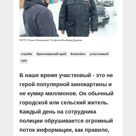
Прямой разговор
Социальные ролики
Газета «Щит и меч»
О ПОРТАЛЕ
В знании сила
Документальные фильмы
Журнал «Полиция России»
Специальный репортаж
Контакты
КиберПОСТОВОЙ
Вакансии
ФОТО: Елены Мезенцевой / На фото Владимир Дураков
служба
Красноярский край
Енисейск
участковый
УУП
В наше время участковый - это не
герой популярной кинокартины и
не кумир миллионов. Он обычный
городской или сельский житель.
Каждый день на сотрудника
полиции обрушивается огромный
поток информации, как правило,