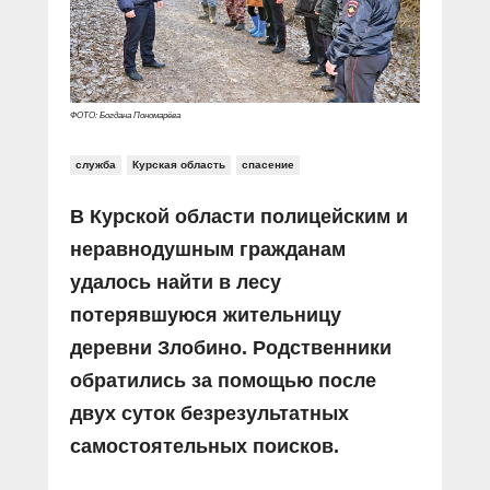
Прямой разговор
Социальные ролики
Газета «Щит и меч»
О ПОРТАЛЕ
В знании сила
Документальные фильмы
Журнал «Полиция России»
Специальный репортаж
Контакты
КиберПОСТОВОЙ
ФОТО: Богдана Пономарёва
Вакансии
служба
Курская область
спасение
В Курской области полицейским и
неравнодушным гражданам
удалось найти в лесу
потерявшуюся жительницу
деревни Злобино. Родственники
обратились за помощью после
двух суток безрезультатных
самостоятельных поисков.