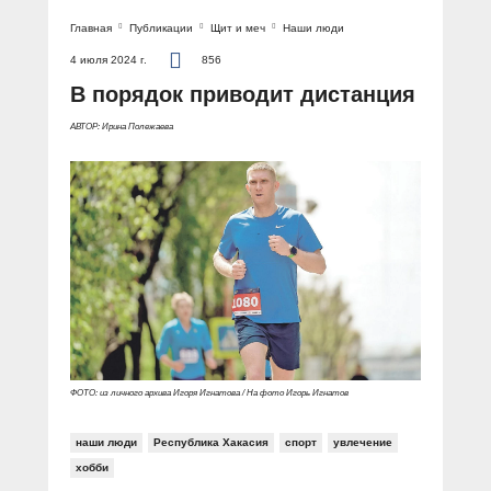
Главная
Публикации
Щит и меч
Наши люди
4 июля 2024 г.
856
В порядок приводит дистанция
АВТОР: Ирина Полежаева
ФОТО: из личного архива Игоря Игнатова / На фото Игорь Игнатов
наши люди
Республика Хакасия
спорт
увлечение
хобби