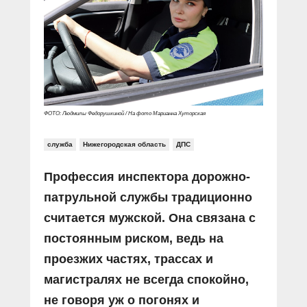
Прямой разговор
Социальные ролики
Газета «Щит и меч»
О ПОРТАЛЕ
В знании сила
Документальные фильмы
Журнал «Полиция России»
Специальный репортаж
Контакты
КиберПОСТОВОЙ
Вакансии
ФОТО: Людмилы Федорушкиной / На фото Марианна Хуторская
служба
Нижегородская область
ДПС
Профессия инспектора дорожно-
патрульной службы традиционно
считается мужской. Она связана с
постоянным риском, ведь на
проезжих частях, трассах и
магистралях не всегда спокойно,
не говоря уж о погонях и