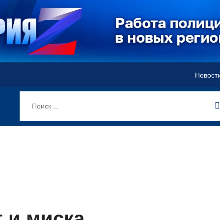
Новост
т и миска