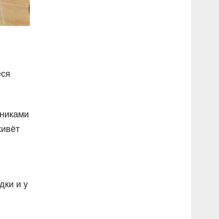
еся
нниками
живёт
дки и у