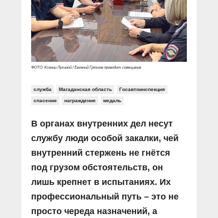
Прямой разговор
Социальные ролики
Газета «Щит и меч»
О ПОРТАЛЕ
В знании сила
Документальные фильмы
Журнал «Полиция России»
Специальный репортаж
Контакты
КиберПОСТОВОЙ
Вакансии
ФОТО: Ксении Лукиной / Евгений Грязнов проводит совещание
служба
Магаданская область
Госавтоинспекция
спасение
награждение
медаль
В органах внутренних дел несут
службу люди особой закалки, чей
внутренний стержень не гнётся
под грузом обстоятельств, он
лишь крепнет в испытаниях. Их
профессиональный путь – это не
просто череда назначений, а