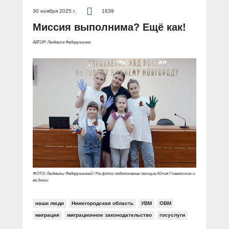
30 ноября 2025 г.
1639
Миссия выполнима? Ещё как!
АВТОР: Людмила Федорушкина
ФОТО: Людмилы Федорушкиной / На фото: подполковник полиции Юлия Главатских и
её дочки
наши люди
Нижегородская область
УВМ
ОВМ
миграция
миграционное законодательство
госуслуги