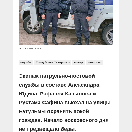
Прямой разговор
Социальные ролики
Газета «Щит и меч»
О ПОРТАЛЕ
В знании сила
Документальные фильмы
Журнал «Полиция России»
Специальный репортаж
Контакты
КиберПОСТОВОЙ
Вакансии
ФОТО: Диана Галяува
служба
Республика Татарстан
пожар
спасение
Экипаж патрульно-постовой
службы в составе Александра
Юдина, Рафаэля Кашапова и
Рустама Сафина выехал на улицы
Бугульмы охранять покой
граждан. Начало воскресного дня
не предвещало беды.