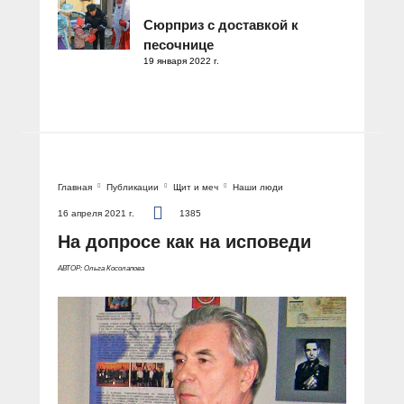
Сюрприз с доставкой к
песочнице
19 января 2022 г.
Главная
Публикации
Щит и меч
Наши люди
16 апреля 2021 г.
1385
На допросе как на исповеди
АВТОР: Ольга Косолапова