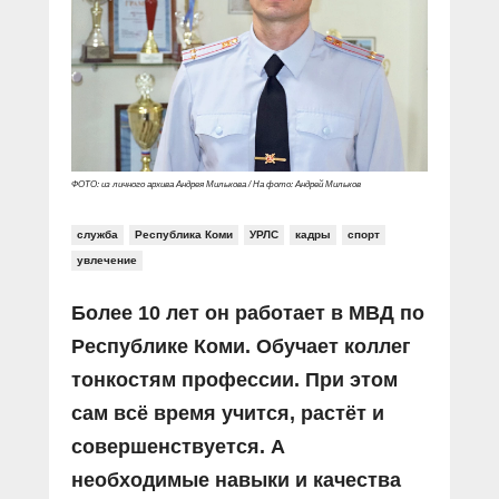
Прямой разговор
Социальные ролики
Газета «Щит и меч»
О ПОРТАЛЕ
В знании сила
Документальные фильмы
Журнал «Полиция России»
Специальный репортаж
Контакты
КиберПОСТОВОЙ
Вакансии
ФОТО: из личного архива Андрея Милькова / На фото: Андрей Мильков
служба
Республика Коми
УРЛС
кадры
спорт
увлечение
Более 10 лет он работает в МВД по
Республике Коми. Обучает коллег
тонкостям профессии. При этом
сам всё время учится, растёт и
совершенствуется. А
необходимые навыки и качества