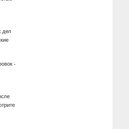
х дел
ские
овок -
осле
отрите