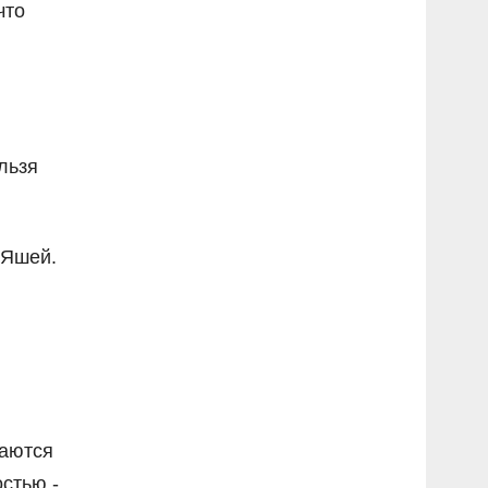
что
льзя
 Яшей.
таются
стью -