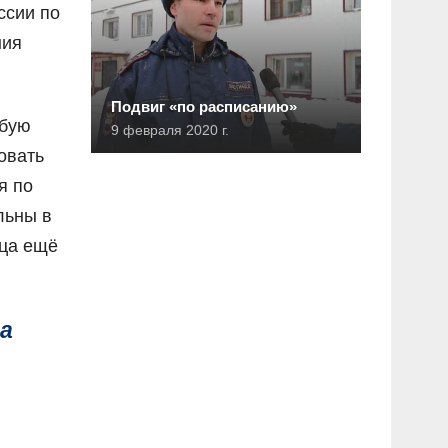
ссии по
ния
Подвиг «по расписанию»
юбую
9 февраля 2020 г.
овать
я по
льны в
мца ещё
на