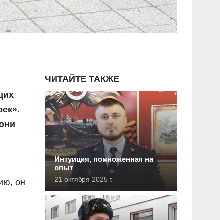
ЧИТАЙТЕ ТАКЖЕ
щих
век».
 они
Интуиция, помноженная на
опыт
21 октября 2025 г.
ию, он