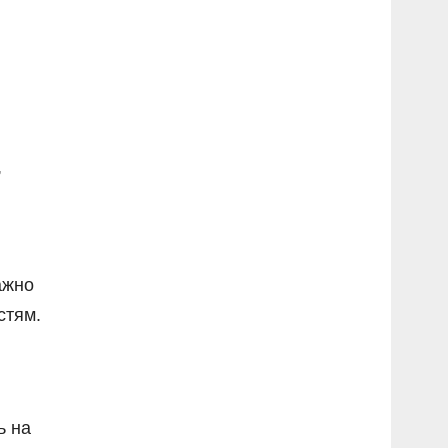
,
ажно
стям.
ь на