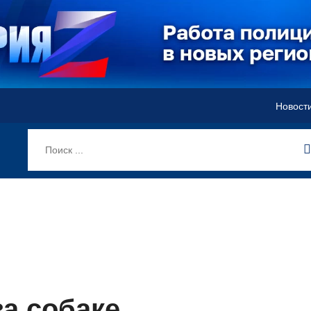
Новост
за собаке