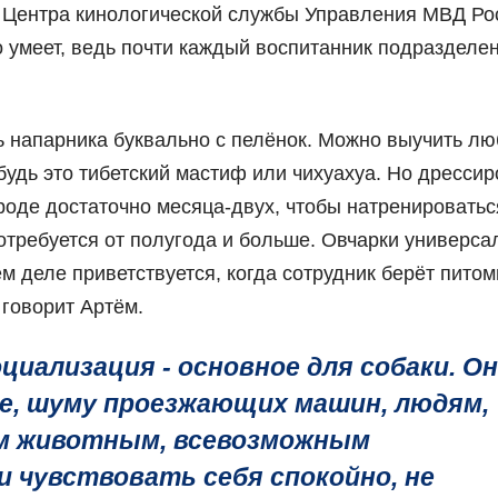
к Центра кинологической службы Управления МВД Ро
 умеет, ведь почти каждый воспитанник подразделе
ть напарника буквально с пелёнок. Можно выучить л
будь это тибетский мастиф или чихуахуа. Но дрессир
роде достаточно месяца-двух, чтобы натренироватьс
отребуется от полугода и больше. Овчарки универса
ем деле приветствуется, когда сотрудник берёт пито
 говорит Артём.
циализация - основное для собаки. О
е, шуму проезжающих машин, людям,
им животным, всевозможным
 чувствовать себя спокойно, не