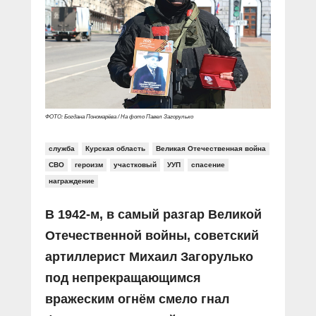
Прямой разговор
Социальные ролики
Газета «Щит и меч»
О ПОРТАЛЕ
В знании сила
Документальные фильмы
Журнал «Полиция России»
Специальный репортаж
Контакты
КиберПОСТОВОЙ
Вакансии
ФОТО: Богдана Пономарёва / На фото Павел Загорулько
служба
Курская область
Великая Отечественная война
СВО
героизм
участковый
УУП
спасение
награждение
В 1942-м, в самый разгар Великой
Отечественной войны, советский
артиллерист Михаил Загорулько
под непрекращающимся
вражеским огнём смело гнал