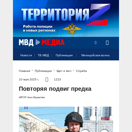
Радио Милицейская волна
Новости
ТВ МВД
Публикации
Милицейская волна
Главная
Публикации
Щит и меч
Служба
Официальный аккаунт МВД России
Официальный аккаунт МВД России
Официальный аккаунт МВД России
Официальный аккаунт МВД России
Официальный аккаунт МВД России
НОВОСТИ
10 мая 2025 г.
1223
Аккаунт МВД МЕДИА
Аккаунт МВД МЕДИА
Аккаунт МВД МЕДИА
Аккаунт МВД МЕДИА
Аккаунт МВД МЕДИА
Повторяя подвиг предка
Официальный представитель
ТВ МВД
АВТОР: Анна Журавлёва
Оперативные новости
Акцент недели
МИЛИЦЕЙСКАЯ ВОЛНА
Общество
Оперативные видео
Официально
Вам слово! С Ириной Волк
ПУБЛИКАЦИИ
Официальные мероприятия
Героизм