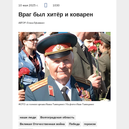
10 мая 2025 г.
1030
Враг был хитёр и коварен
АВТОР: Елена Ефименко
ФОТО: из личного архива Ивана Тимощенко / На фото Иван Тимощенко
наши люди
Волгоградская область
Великая Отечественная война
Победа
героизм