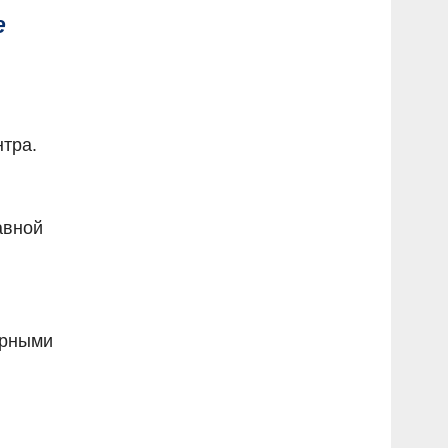
е
нтра.
авной
ерными