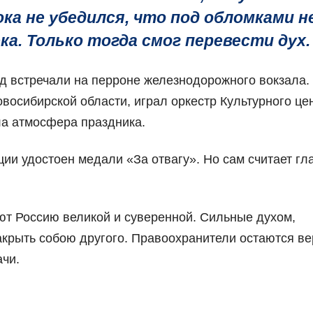
ка не убедился, что под обломками н
ка. Только тогда смог перевести дух.
д встречали на перроне железнодорожного вокзала.
осибирской области, играл оркестр Культурного це
ла атмосфера праздника.
ии удостоен медали «За отвагу». Но сам считает гл
ют Россию великой и суверенной. Сильные духом,
акрыть собою другого. Правоохранители остаются в
ачи.