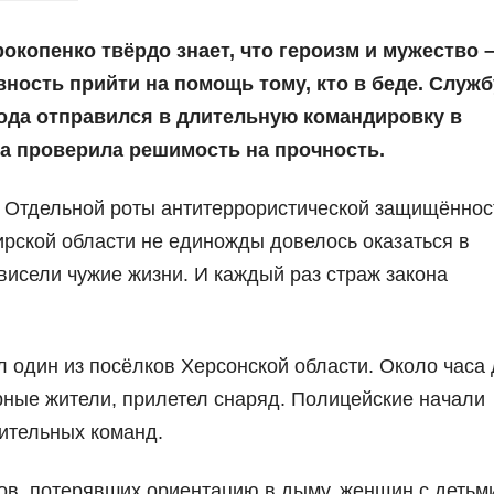
копенко твёрдо знает, что героизм и мужество –
ность прийти на помощь тому, кто в беде. Служб
года отправился в длительную командировку в
а проверила решимость на прочность.
 Отдельной роты антитеррористической защищённос
рской области не единожды довелось оказаться в
висели чужие жизни. И каждый раз страж закона
 один из посёлков Херсонской области. Около часа 
рные жители, прилетел снаряд. Полицейские начали
ительных команд.
в, потерявших ориентацию в дыму, женщин с детьм