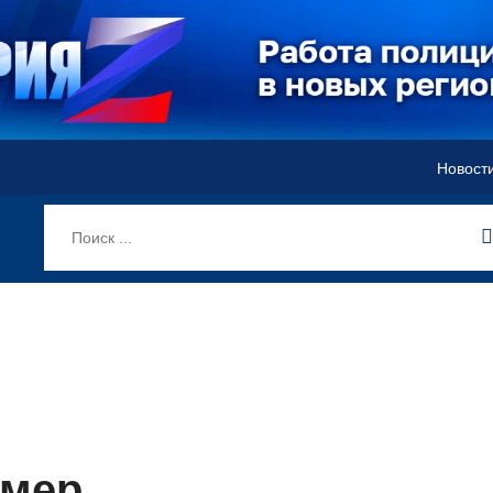
Новост
имер