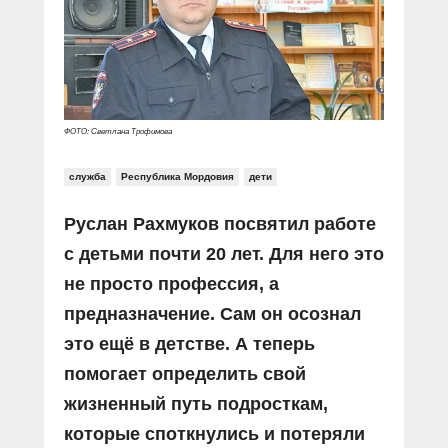
Прямой разговор
Социальные ролики
Газета «Щит и меч»
О ПОРТАЛЕ
В знании сила
Документальные фильмы
Журнал «Полиция России»
Специальный репортаж
Контакты
КиберПОСТОВОЙ
Вакансии
ФОТО: Светлана Трофимова
служба
Республика Мордовия
дети
Руслан Рахмуков посвятил работе
с детьми почти 20 лет. Для него это
не просто профессия, а
предназначение. Сам он осознал
это ещё в детстве. А теперь
помогает определить свой
жизненный путь подросткам,
которые споткнулись и потеряли