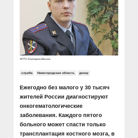
Прямой разговор
Социальные ролики
Газета «Щит и меч»
О ПОРТАЛЕ
В знании сила
Документальные фильмы
Журнал «Полиция России»
Специальный репортаж
Контакты
КиберПОСТОВОЙ
Вакансии
ФОТО: Екатерина Шешина
служба
Нижегородская область
донор
Ежегодно без малого у 30 тысяч
жителей России диагностируют
онкогематологические
заболевания. Каждого пятого
больного может спасти только
трансплантация костного мозга, в