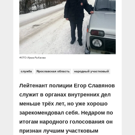
Прямой разговор
Социальные ролики
Газета «Щит и меч»
О ПОРТАЛЕ
В знании сила
Документальные фильмы
Журнал «Полиция России»
Специальный репортаж
Контакты
КиберПОСТОВОЙ
Вакансии
ФОТО: Ирина Рыбасова
служба
Ярославская область
народный участковый
Лейтенант полиции Егор Славянов
служит в органах внутренних дел
меньше трёх лет, но уже хорошо
зарекомендовал себя. Недаром по
итогам народного голосования он
признан лучшим участковым