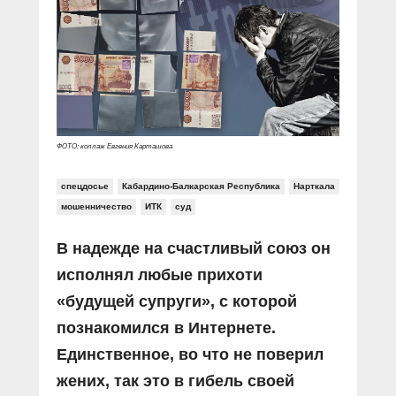
Прямой разговор
Социальные ролики
Газета «Щит и меч»
О ПОРТАЛЕ
В знании сила
Документальные фильмы
Журнал «Полиция России»
Специальный репортаж
Контакты
КиберПОСТОВОЙ
Вакансии
ФОТО: коллаж Евгения Карташова
спецдосье
Кабардино-Балкарская Республика
Нарткала
мошенничество
ИТК
суд
В надежде на счастливый союз он
исполнял любые прихоти
«будущей супруги», с которой
познакомился в Интернете.
Единственное, во что не поверил
жених, так это в гибель своей