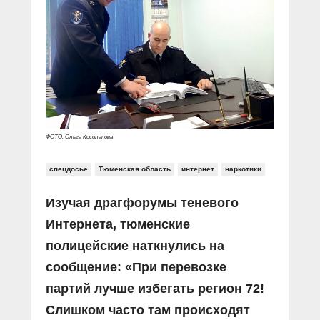
Прямой разговор
Социальные ролики
Газета «Щит и меч»
О ПОРТАЛЕ
В знании сила
Документальные фильмы
Журнал «Полиция России»
Специальный репортаж
Контакты
КиберПОСТОВОЙ
Вакансии
ФОТО: Ольга Косолапова
спецдосье
Тюменская область
интернет
наркотики
Изучая драгфорумы теневого
Интернета, тюменские
полицейские наткнулись на
сообщение: «При перевозке
партий лучше избегать регион 72!
Слишком часто там происходят