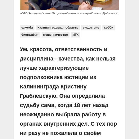
ФОТО: Элеоноры Марченко / На фото подполковник юстиции Кристина Граблевская
служба
Калининградская область
следствие
хобби
биография
мошенничество
ИТК
Ум, красота, ответственность и
дисциплина - качества, как нельзя
лучше характеризующие
подполковника юстиции из
Калининграда Кристину
Граблевскую. Она определила
судьбу сама, когда 18 лет назад
неожиданно выбрала работу в
органах внутренних дел. С тех пор
ни разу не пожалела о своём