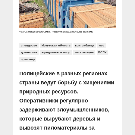
Прямой разговор
Социальные ролики
Газета «Щит и меч»
О ПОРТАЛЕ
В знании сила
Документальные фильмы
Журнал «Полиция России»
Специальный репортаж
Контакты
КиберПОСТОВОЙ
ФОТО: оперативная съёмка / Преступники вывозили лес вагонами
Вакансии
спецдосье
Иркутская область
контрабанда
лес
древесина
юридическое лицо
легализация
ВСЛУ
приговор
Полицейские в разных регионах
страны ведут борьбу с хищениями
природных ресурсов.
Оперативники регулярно
задерживают злоумышленников,
которые вырубают деревья и
вывозят пиломатериалы за