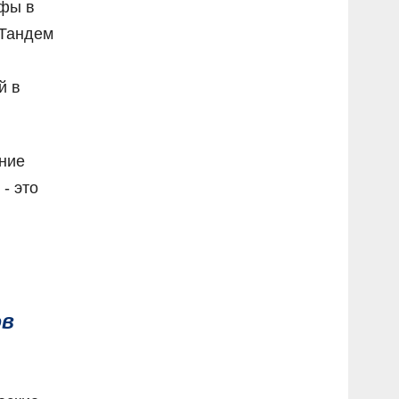
афы в
 Тандем
й в
ание
- это
ов