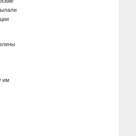
еские
сылали
иции
авлены
у им