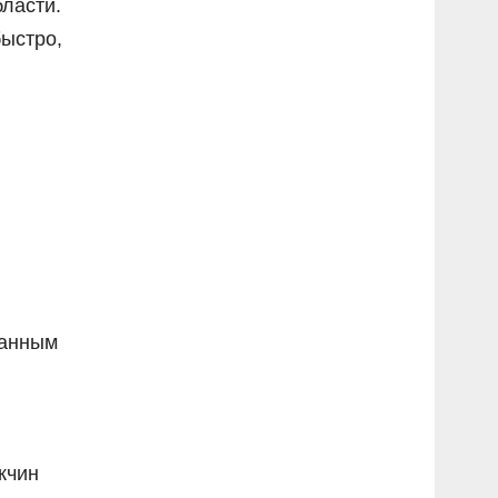
ласти.
ыстро,
данным
жчин