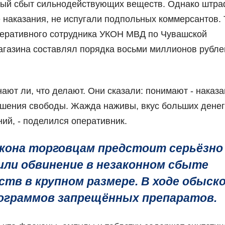
нный сбыт сильнодействующих веществ. Однако штр
е наказания, не испугали подпольных коммерсантов.
перативного сотрудника УКОН МВД по Чувашской
агазина составлял порядка восьми миллионов рубле
ают ли, что делают. Они сказали: понимают - наказ
ишения свободы. Жажда наживы, вкус больших денег 
ий, - поделился оперативник.
акона торговцам предстоит серьёзно
или обвинение в незаконном сбыте
в в крупном размере. В ходе обыск
лограммов запрещённых препаратов.