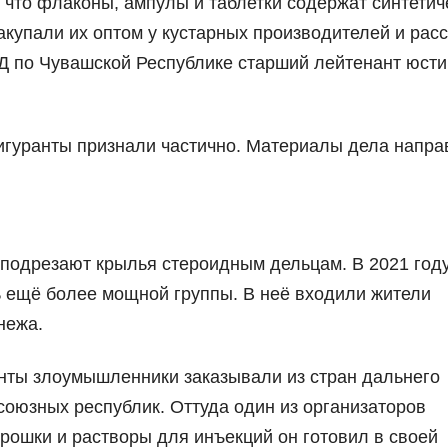
, что флаконы, ампулы и таблетки содержат синтетич
акупали их оптом у кустарных производителей и рас
Д по Чувашской Республике старший лейтенант юст
игуранты признали частично. Материалы дела напр
подрезают крылья стероидным дельцам. В 2021 год
ь ещё более мощной группы. В неё входили жители
нежа.
нты злоумышленники заказывали из стран дальнего
союзных республик. Оттуда один из организаторов
рошки и растворы для инъекций он готовил в своей