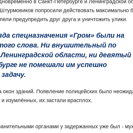
новременно в Санкт-Петербурге и Ленинградской об
 Штурмовиков попросили действовать максимально б
спели предупредить друг друга и уничтожить улики.
да спецназначения «Гром» были на
того слова. Ни внушительный по
 Ленинградской области, ни девятый
урге не помешали им успешно
задачу.
ла окон зданий. Появление полицейских было неожи
и изумлённых, их застали врасплох.
ранительными органами у задержанных уже был - му