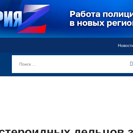
Новост
стероидных дельцов з