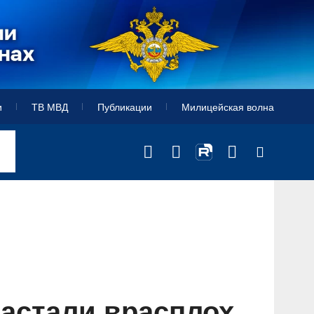
и
ТВ МВД
Публикации
Милицейская волна
астали врасплох