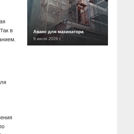
ая
Так в
Аванс для махинатора
9 июля 2026 г.
анием.
Для
ления
по