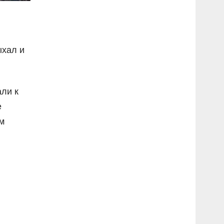
ыхал и
ли к
е
м