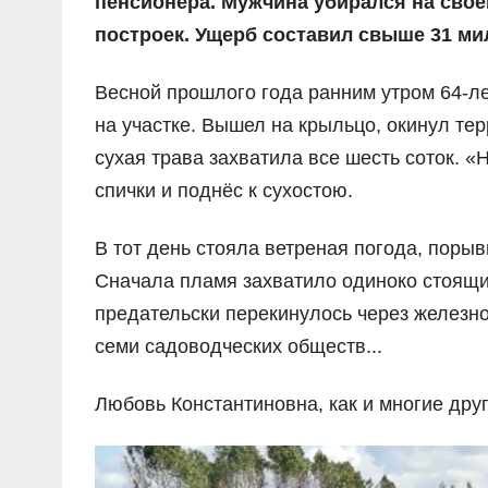
пенсионера. Мужчина убирался на своё
построек. Ущерб составил свыше 31 ми
Весной прошлого года ранним утром 64-л
на участке. Вышел на крыльцо, окинул те
сухая трава захватила все шесть соток. 
спички и поднёс к сухостою.
В тот день стояла ветреная погода, порыв
Сначала пламя захватило одиноко стоящий
предательски перекинулось через железн
семи садоводческих обществ...
Любовь Константиновна, как и многие друг