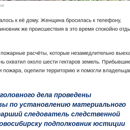
ков
алось к её дому. Женщина бросилась к телефону,
иновник же происшествия в это время спокойно отд
 пожарные расчёты, которые незамедлительно выеха
онь охватил около шести гектаров земель. Прибывши
и пожара, оцепили территорию и помогли владельца
уголовного дела проведены
зы по установлению материального
тарший следователь следственной
Новосибирску подполковник юстиции