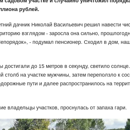
м садовом участке и случайно уничтожил порядка
ллиона рублей.
етний дачник Николай Васильевич решил навести чис
рриторию взглядом - заросла она сильно, прошлогод
«Непорядок», - подумал пенсионер. Сходил в дом, на
ы достигали до 15 метров в секунду, светило солнце.
 столб на участке мужчины, затем переползло к со
одорожные пути и далее распространилось на терри
ие владельцы участков, проснулась от запаха гари.