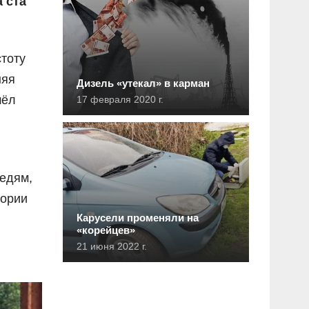
 ста
тоту
няя
Дизель «утекал» в карман
шёл
17 февраля 2020 г.
седям,
тории
Карусели променяли на
«корейцев»
21 июня 2022 г.