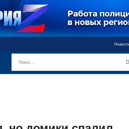
Новост
л, но домики спалил