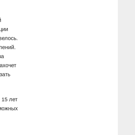
й
ции
велось.
лений.
за
захочет
зать
 15 лет
зможных