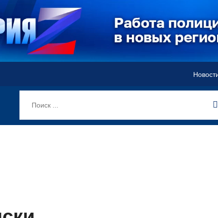
Новост
нски