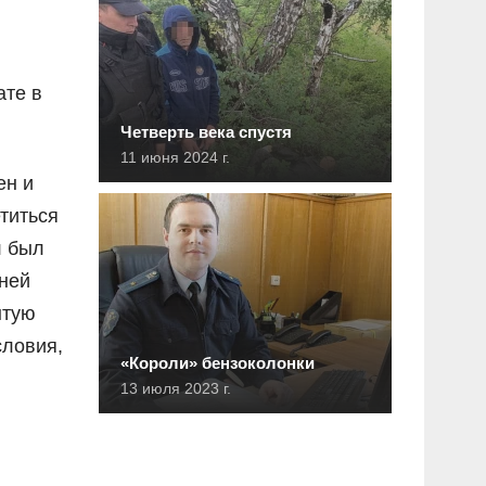
ате в
Четверть века спустя
11 июня 2024 г.
ен и
титься
л был
дней
ытую
словия,
«Короли» бензоколонки
13 июля 2023 г.
я