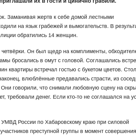
приглашали их в гости и цинично грабили.
ок. Заманивая жертв к себе домой лестными
дили на язык грабежей и вымогательств. В результ
лиции обратились 14 женщин.
четвёрки. Он был щедр на комплименты, обходител
дамы бросались в омут с головой. Соглашались встре
яин квартиры встречал гостью с букетом цветов. Сто
 наконец, влюблённые предавались страсти, из сосе
 Они говорили, что снимали любовную сцену на скр
ет, требовали денег. Если кто-то не соглашался на у
 УМВД России по Хабаровскому краю при силовой
участников преступной группы в момент совершени