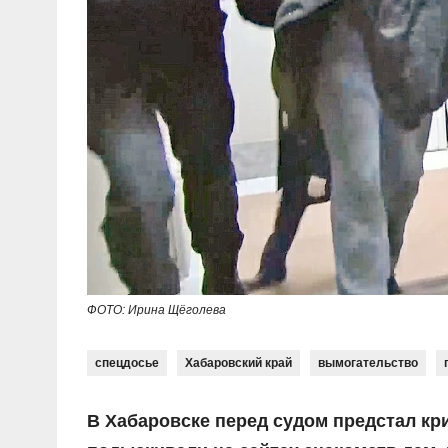
ФОТО: Ирина Щёголева
спецдосье
Хабаровский край
вымогательство
В Хабаровске перед судом предстал к