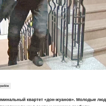
грабёж
риминальный квартет «дон-жуанов». Молодые лю