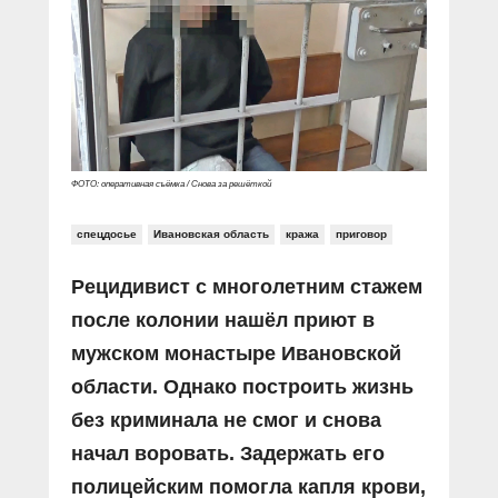
Прямой разговор
Социальные ролики
Газета «Щит и меч»
О ПОРТАЛЕ
В знании сила
Документальные фильмы
Журнал «Полиция России»
Специальный репортаж
Контакты
КиберПОСТОВОЙ
Вакансии
ФОТО: оперативная съёмка / Снова за решёткой
спецдосье
Ивановская область
кража
приговор
Рецидивист с многолетним стажем
после колонии нашёл приют в
мужском монастыре Ивановской
области. Однако построить жизнь
без криминала не смог и снова
начал воровать. Задержать его
полицейским помогла капля крови,