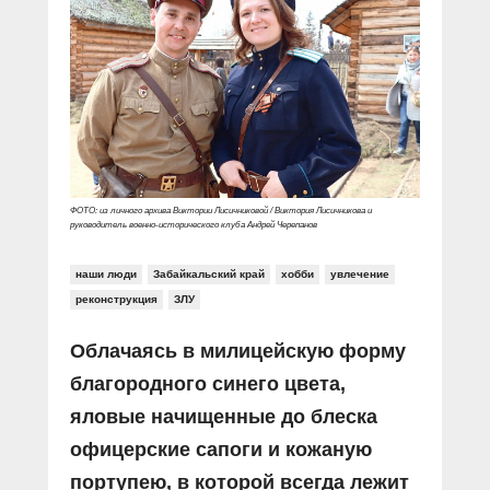
ФОТО: из личного архива Виктории Лисичниковой / Виктория Лисичникова и
руководитель военно-исторического клуба Андрей Черепанов
наши люди
Забайкальский край
хобби
увлечение
реконструкция
ЗЛУ
Облачаясь в милицейскую форму
благородного синего цвета,
яловые начищенные до блеска
офицерские сапоги и кожаную
портупею, в которой всегда лежит