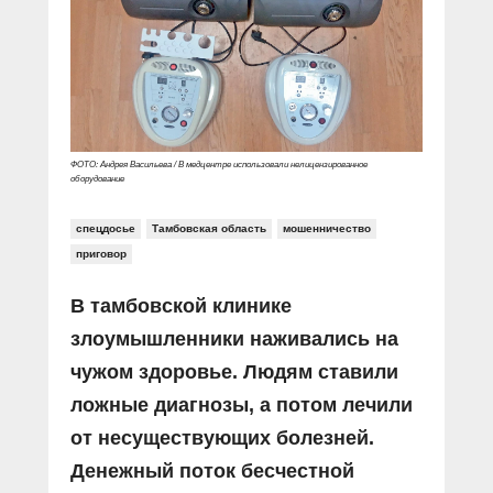
Прямой разговор
Социальные ролики
Газета «Щит и меч»
О ПОРТАЛЕ
В знании сила
Документальные фильмы
Журнал «Полиция России»
Специальный репортаж
Контакты
КиберПОСТОВОЙ
Вакансии
ФОТО: Андрея Васильева / В медцентре использовали нелицензированное
оборудование
спецдосье
Тамбовская область
мошенничество
приговор
В тамбовской клинике
злоумышленники наживались на
чужом здоровье. Людям ставили
ложные диагнозы, а потом лечили
от несуществующих болезней.
Денежный поток бесчестной