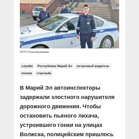
ФОТО: Елена Вахромеева
служба
Республика Марий Эл
нетрезвый водитель
погоня
стрельба
В Марий Эл автоинспекторы
задержали злостного нарушителя
дорожного движения. Чтобы
остановить пьяного лихача,
устроившего гонки на улицах
Волжска, полицейским пришлось