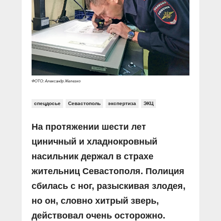
Прямой разговор
Социальные ролики
Газета «Щит и меч»
О ПОРТАЛЕ
В знании сила
Документальные фильмы
Журнал «Полиция России»
Специальный репортаж
Контакты
КиберПОСТОВОЙ
Вакансии
ФОТО: Александр Железко
спецдосье
Севастополь
экспертиза
ЭКЦ
На протяжении шести лет
циничный и хладнокровный
насильник держал в страхе
жительниц Севастополя. Полиция
сбилась с ног, разыскивая злодея,
но он, словно хитрый зверь,
действовал очень осторожно.