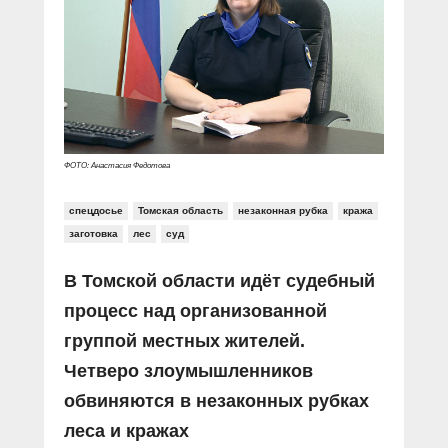
Прямой разговор
Социальные ролики
Газета «Щит и меч»
О ПОРТАЛЕ
В знании сила
Документальные фильмы
Журнал «Полиция России»
Специальный репортаж
Контакты
КиберПОСТОВОЙ
Вакансии
ФОТО: Анастасия Федотова
спецдосье
Томская область
незаконная рубка
кража
заготовка
лес
суд
В Томской области идёт судебный
процесс над организованной
группой местных жителей.
Четверо злоумышленников
обвиняются в незаконных рубках
леса и кражах