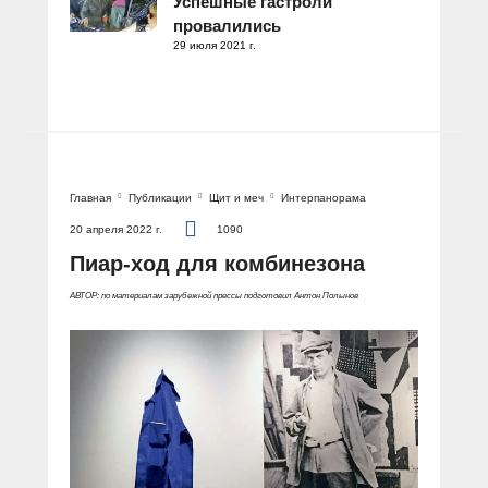
Успешные гастроли
провалились
29 июля 2021 г.
Главная
Публикации
Щит и меч
Интерпанорама
20 апреля 2022 г.
1090
Пиар-ход для комбинезона
АВТОР: по материалам зарубежной прессы подготовил Антон Полынов