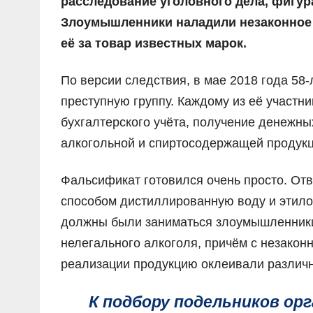
расследование уголовного дела, фигур
Злоумышленники наладили незаконное 
её за товар известных марок.
По версии следствия, в мае 2018 года 58
преступную группу. Каждому из её участн
бухгалтерского учёта, получение денежны
алкогольной и спиртосодержащей продукц
Фальсификат готовился очень просто. От
способом дистиллированную воду и этилов
должны были заниматься злоумышленники.
нелегального алкоголя, причём с незакон
реализации продукцию оклеивали различн
К подбору подельников ор