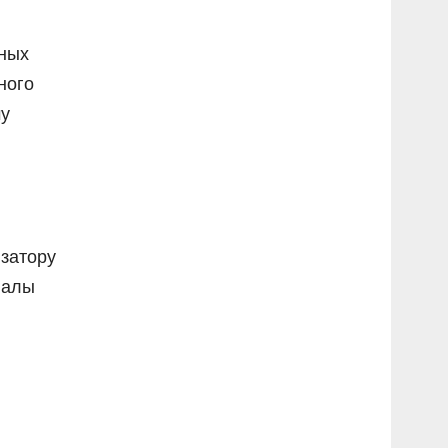
рных
ного
му
изатору
иалы