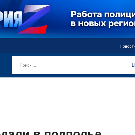
Новост
дали в подполье