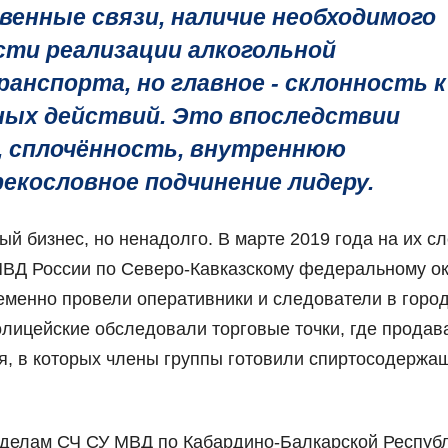
енные связи, наличие необходимого
сти реализации алкогольной
анспорта, но главное - склонность к
ых действий. Это впоследствии
, сплочённость, внутреннюю
рекословное подчинение лидеру.
 бизнес, но ненадолго. В марте 2019 года на их с
ВД России по Северо-Кавказскому федеральному ок
менно провели оперативники и следователи в горо
олицейские обследовали торговые точки, где продав
я, в которых члены группы готовили спиртосодержа
 делам СЧ СУ МВД по Кабардино-Балкарской Респуб