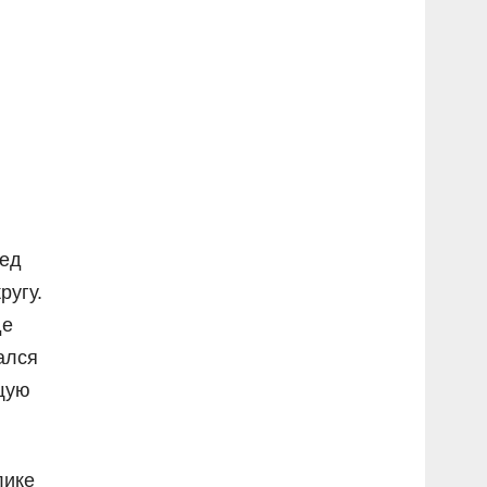
лед
ругу.
де
ался
щую
лике