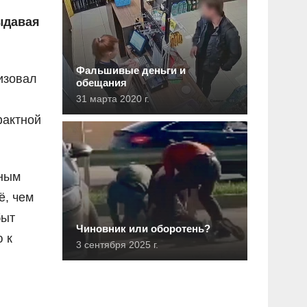
ыдавая
Фальшивые деньги и
изовал
обещания
31 марта 2020 г.
фактной
рным
ё, чем
быт
Чиновник или оборотень?
 к
3 сентября 2025 г.