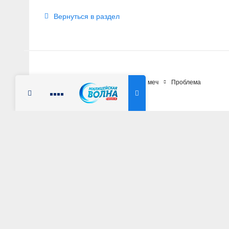
Вернуться в раздел
Главная
Публикации
Щит и меч
Проблема
Радио Милицейская волна
5 июля 2021 г.
2396
«Не обгонять, а 
АВТОР: Андрей Шабаршов