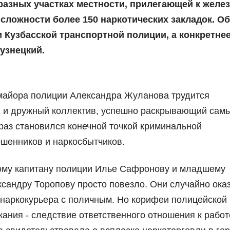
 разных участках местности, прилегающей к желе
 сложности более 150 наркотических закладок. О
 Кузбасской транспортной полиции, а конкретнее
узнецкий.
майора полиции Александра Жуланова трудится
 и дружный коллектив, успешно раскрывающий сам
раз становился конечной точкой криминальной
шенников и наркосбытчиков.
ному капитану полиции Илье Сафронову и младшему
сандру Торопову просто повезло. Они случайно ока
 наркокурьера с поличным. Но корифеи полицейской
ания - следствие ответственного отношения к работ