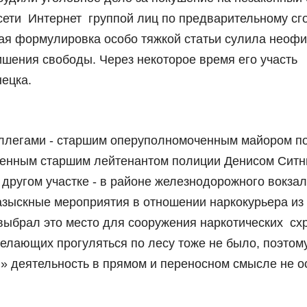
сети Интернет группой лиц по предварительному сго
я формулировка особо тяжкой статьи сулила неофи
лишения свободы. Через некоторое время его участь
ецка.
оллегами - старшим оперуполномоченным майором п
енным старшим лейтенантом полиции Денисом Сит
 другом участке - в районе железнодорожного вокзал
азыскные мероприятия в отношении наркокурьера из
 выбрал это место для сооружения наркотических сх
елающих прогуляться по лесу тоже не было, поэтом
я» деятельность в прямом и переносном смысле не о