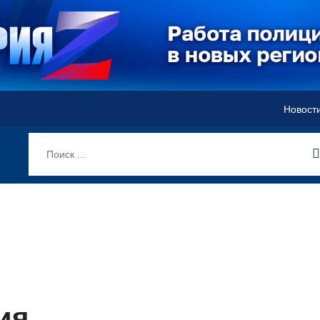
Новост
ия