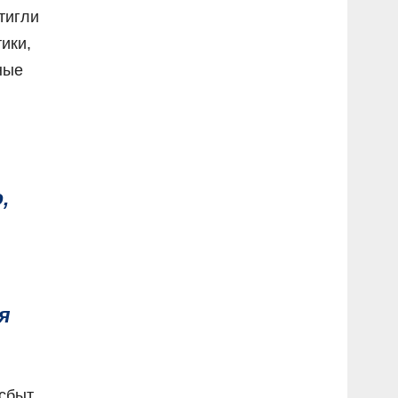
тигли
ики,
ные
,
я
 сбыт