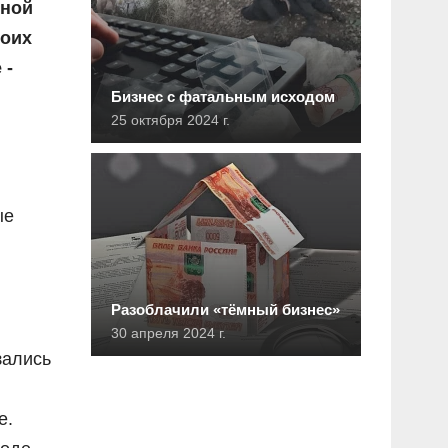
зной
боих
 -
Бизнес с фатальным исходом
25 октября 2024 г.
ые
Разоблачили «тёмный бизнес»
30 апреля 2024 г.
зались
е.