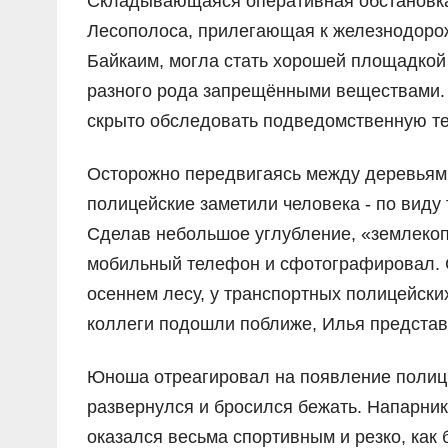
Складывающаяся оперативная обстановка 
Лесополоса, прилегающая к железнодорож
Байкаим, могла стать хорошей площадкой
разного рода запрещёнными веществами.
скрыто обследовать подведомственную т
Осторожно передвигаясь между деревьями
полицейские заметили человека - по виду
Сделав небольшое углубление, «землекоп»
мобильный телефон и сфотографировал. С
осеннем лесу, у транспортных полицейских
коллеги подошли поближе, Илья представ
Юноша отреагировал на появление полиции
развернулся и бросился бежать. Напарник
оказался весьма спортивным и резко, как 