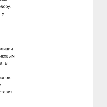
вору,
ту
олиции
никовым
а. В
ронов.
у
ставит