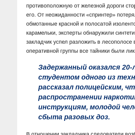
противоположную от железной дороги стор
его. От неожиданности «спринтер» потерял
обмотанные красной и полосатой изолент
карамельки, эксперты обнаружили синтети
закладчик успел разложить в лесополосе 
оперативной группы все тайники были ли
Задержанный оказался 20-
студентом одного из техн
рассказал полицейским, ч
распространении наркоти
инструкциям, молодой чел
сбыта разовых доз.
В отношении закладчика следователи воз