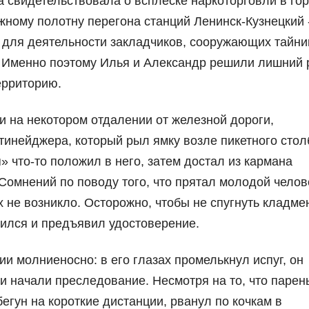
свидетельствовала о всплеске наркоторговли в гор
ному полотну перегона станций Ленинск-Кузнецкий 
 для деятельности закладчиков, сооружающих тайни
 Именно поэтому Илья и Александр решили лишний 
ерриторию.
 на некотором отдалении от железной дороги,
 тинейджера, который рыл ямку возле пикетного стол
 что-то положил в него, затем достал из кармана
омнений по поводу того, что прятал молодой челов
 не возникло. Осторожно, чтобы не спугнуть кладме
ился и предъявил удостоверение.
 молниеносно: в его глазах промелькнул испуг, он
и начали преследование. Несмотря на то, что парен
бегун на короткие дистанции, рванул по кочкам в