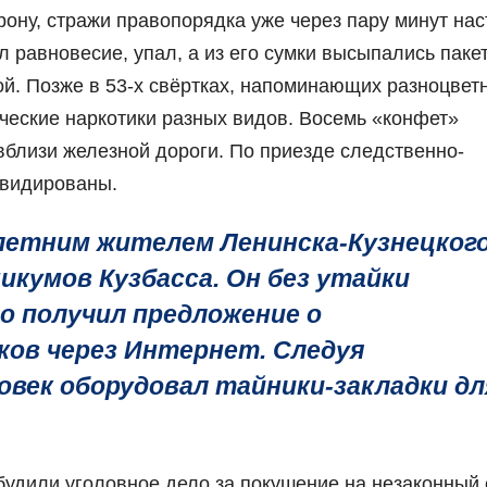
ону, стражи правопорядка уже через пару минут нас
 равновесие, упал, а из его сумки высыпались пакет
ой. Позже в 53-х свёртках, напоминающих разноцвет
ческие наркотики разных видов. Восемь «конфет»
вблизи железной дороги. По приезде следственно-
квидированы.
летним жителем Ленинска-Кузнецкого
икумов Кузбасса. Он без утайки
то получил предложение о
ков через Интернет. Следуя
овек оборудовал тайники-закладки дл
будили уголовное дело за покушение на незаконный