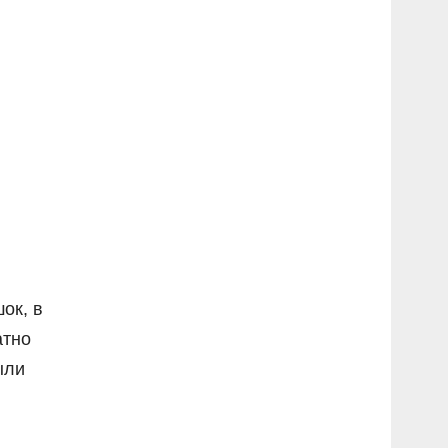
ок, в
атно
ыли