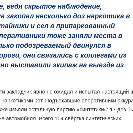
, ведя скрытое наблюдение,
а закопал несколько доз наркотика в
айники и сел в припаркованный
перативники тоже заняли места в
лько подозреваемый двинулся в
роги, они связались с коллегами из
но выставили экипаж на выезде из
ти закладчик явно не ожидал и испытал настоящий ш
 с наркотиками рот. Подъехавшие оперативники аккур
акже изъяли остальную партию «синтетики»: 17 доз б
не автомобиля. Всего 104 свёртка синтетических