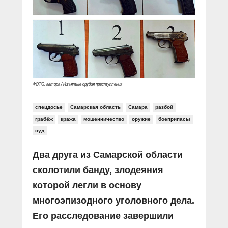
Прямой разговор
Социальные ролики
Газета «Щит и меч»
О ПОРТАЛЕ
В знании сила
Документальные фильмы
Журнал «Полиция России»
Специальный репортаж
Контакты
КиберПОСТОВОЙ
Вакансии
ФОТО: автора / Изъятые орудия преступления
спецдосье
Самарская область
Самара
разбой
грабёж
кража
мошенничество
оружие
боеприпасы
суд
Два друга из Самарской области
сколотили банду, злодеяния
которой легли в основу
многоэпизодного уголовного дела.
Его расследование завершили