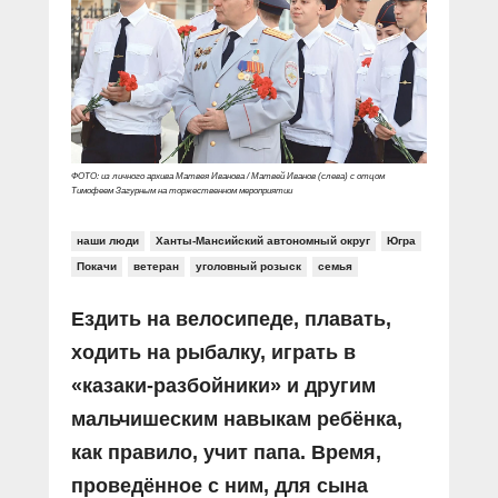
ФОТО: из личного архива Матвея Иванова / Матвей Иванов (слева) с отцом
Тимофеем Загурным на торжественном мероприятии
наши люди
Ханты-Мансийский автономный округ
Югра
Покачи
ветеран
уголовный розыск
семья
Ездить на велосипеде, плавать,
ходить на рыбалку, играть в
«казаки-разбойники» и другим
мальчишеским навыкам ребёнка,
как правило, учит папа. Время,
проведённое с ним, для сына