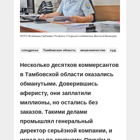
Прямой разговор
Социальные ролики
Газета «Щит и меч»
О ПОРТАЛЕ
В знании сила
Документальные фильмы
Журнал «Полиция России»
Специальный репортаж
Контакты
КиберПОСТОВОЙ
Вакансии
ФОТО: Владимира Горбачёва / На фото: Старший следователь Виталий Винокуров
спецдосье
Тамбовская область
мошенничество
суд
Несколько десятков коммерсантов
в Тамбовской области оказались
обманутыми. Доверившись
аферисту, они заплатили
миллионы, но остались без
заказов. Такими делами
промышлял генеральный
директор серьёзной компании, и
играл он по-крупному. Причём в