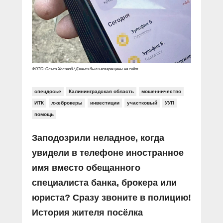
Прямой разговор
Социальные ролики
Газета «Щит и меч»
О ПОРТАЛЕ
В знании сила
Документальные фильмы
Журнал «Полиция России»
Специальный репортаж
Контакты
КиберПОСТОВОЙ
Вакансии
ФОТО: Ольги Холиной / Деньги были возвращены на счёт
спецдосье
Калининградская область
мошенничество
ИТК
лжеброкеры
инвестиции
участковый
УУП
помощь
Заподозрили неладное, когда
увидели в телефоне иностранное
имя вместо обещанного
специалиста банка, брокера или
юриста? Сразу звоните в полицию!
История жителя посёлка