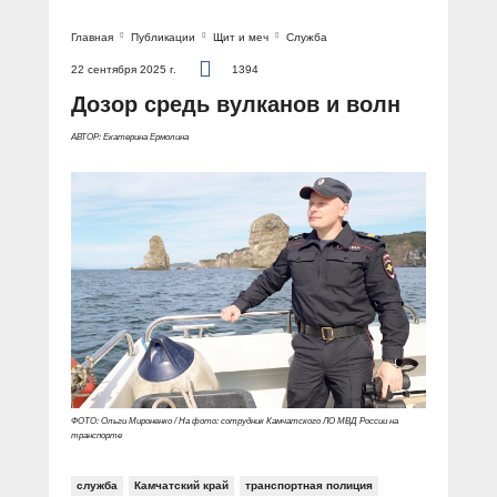
Главная
Публикации
Щит и меч
Служба
22 сентября 2025 г.
1394
Дозор средь вулканов и волн
АВТОР: Екатерина Ермолина
ФОТО: Ольги Мироненко / На фото: сотрудник Камчатского ЛО МВД России на
транспорте
служба
Камчатский край
транспортная полиция