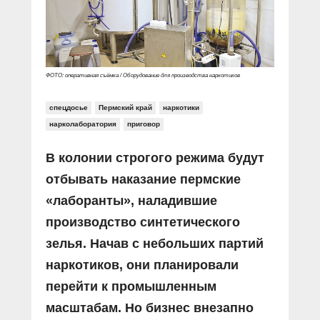
Прямой разговор
Социальные ролики
Газета «Щит и меч»
О ПОРТАЛЕ
В знании сила
Документальные фильмы
Журнал «Полиция России»
Специальный репортаж
Контакты
КиберПОСТОВОЙ
ФОТО: оперативная съёмка / Оборудование для производства наркотиков
Вакансии
спецдосье
Пермский край
наркотики
нарколаборатория
приговор
В колонии строгого режима будут
отбывать наказание пермские
«лаборанты», наладившие
производство синтетического
зелья. Начав с небольших партий
наркотиков, они планировали
перейти к промышленным
масштабам. Но бизнес внезапно