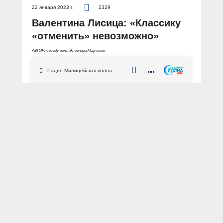
22 января 2023 г.
2329
Валентина Лисица: «Классику
«отменить» невозможно»
АВТОР: беседу вела Элеонора Марченко
Радио Милицейская волна
ФОТО: из личного архива Валентины Лисицы / Концерт на вокзале в Дебальцево
гости
интервью
музыкант
пианистка
Уроженка Киева, пианистка