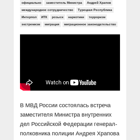
Прямой разговор
Социальные ролики
официально
заместитель Министра
Андрей Храпов
Газета «Щит и меч»
О ПОРТАЛЕ
международное сотрудничество
Турецкая Республика
В знании сила
Документальные фильмы
Интерпол
ИТК
розыск
наркотики
терроризм
Журнал «Полиция России»
Специальный репортаж
экстремизм
миграция
миграционное законодательство
Контакты
КиберПОСТОВОЙ
Вакансии
В МВД России состоялась встреча
заместителя Министра внутренних
дел Российской Федерации генерал-
полковника полиции Андрея Храпова