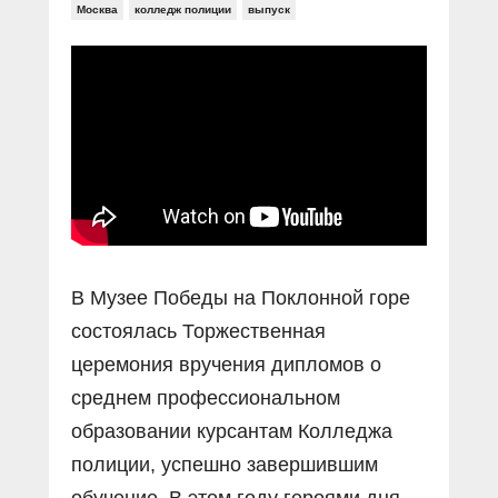
Прямой разговор
Социальные ролики
Москва
колледж полиции
выпуск
Газета «Щит и меч»
О ПОРТАЛЕ
В знании сила
Документальные фильмы
Журнал «Полиция России»
Специальный репортаж
Контакты
КиберПОСТОВОЙ
Вакансии
В Музее Победы на Поклонной горе
состоялась Торжественная
церемония вручения дипломов о
среднем профессиональном
образовании курсантам Колледжа
полиции, успешно завершившим