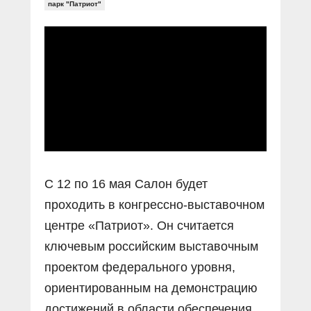
Прямой разговор
парк "Патриот"
Социальные ролики
Газета «Щит и меч»
О ПОРТАЛЕ
В знании сила
Документальные фильмы
Журнал «Полиция России»
Специальный репортаж
Контакты
КиберПОСТОВОЙ
Вакансии
С 12 по 16 мая Салон будет
проходить в конгрессно-выставочном
центре «Патриот». Он считается
ключевым российским выставочным
проектом федерального уровня,
ориентированным на демонстрацию
достижений в области обеспечения