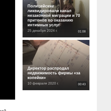
Полицейские
ликвидировали канал
незаконной миграции и 70
притонов по оказанию
интимных услуг
25 декабря 2024 г.
01:08
Директор распродал
недвижимость фирмы «за
копейки»
10 февраля 2020 г.
00:43