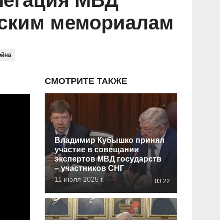
легация МВД
нским мемориалам
ойна
СМОТРИТЕ ТАКЖЕ
Владимир Кубышко принял
участие в совещании
экспертов МВД государств
– участников СНГ
11 июля 2025 г.
03:22