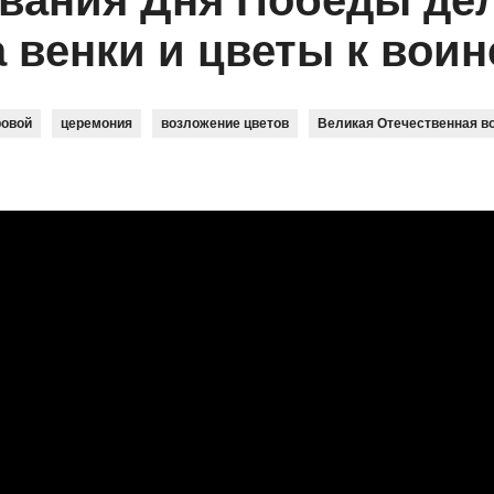
ования Дня Победы де
 венки и цветы к вои
ровой
церемония
возложение цветов
Великая Отечественная в