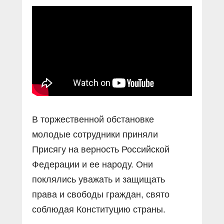
Прямой разговор
Социальные ролики
Газета «Щит и меч»
О ПОРТАЛЕ
В знании сила
Документальные фильмы
Журнал «Полиция России»
Специальный репортаж
Контакты
КиберПОСТОВОЙ
Вакансии
В торжественной обстановке
молодые сотрудники приняли
Присягу на верность Российской
Федерации и ее народу. Они
поклялись уважать и защищать
права и свободы граждан, свято
соблюдая Конституцию страны.