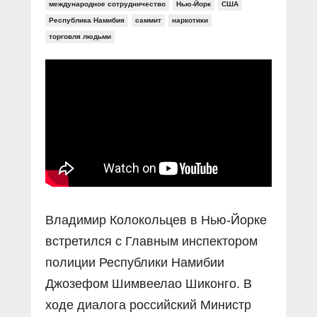
Прямой разговор
международное сотрудничество
Нью-Йорк
США
Социальные ролики
Газета «Щит и меч»
О ПОРТАЛЕ
Республика Намибия
саммит
наркотики
В знании сила
Документальные фильмы
торговля людьми
Журнал «Полиция России»
Специальный репортаж
Контакты
КиберПОСТОВОЙ
Вакансии
Владимир Колокольцев в Нью-Йорке
встретился с Главным инспектором
полиции Республики Намибии
Джозефом Шимвеелао Шиконго. В
ходе диалога российский Министр