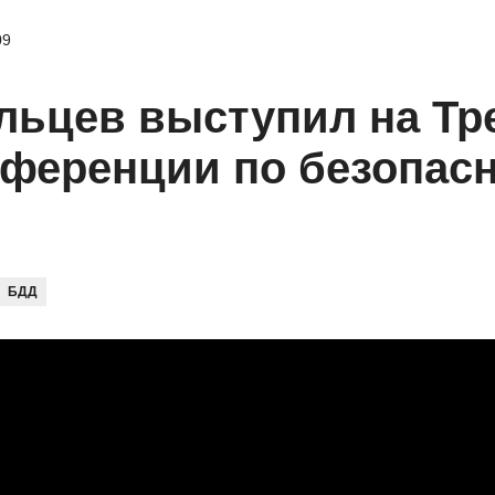
09
льцев выступил на Тр
ференции по безопас
БДД