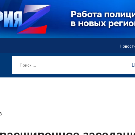
Новост
3