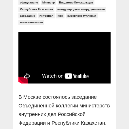
Прямой разговор
Социальные ролики
официально
Министр
Владимир Колокольцев
Газета «Щит и меч»
О ПОРТАЛЕ
Республика Казахстан
международное сотрудничество
В знании сила
Документальные фильмы
заседание
Интерпол
ИТК
киберпреступления
Журнал «Полиция России»
Специальный репортаж
мошенничество
Контакты
КиберПОСТОВОЙ
Вакансии
В Москве состоялось заседание
Объединенной коллегии министерств
внутренних дел Российской
Федерации и Республики Казахстан.