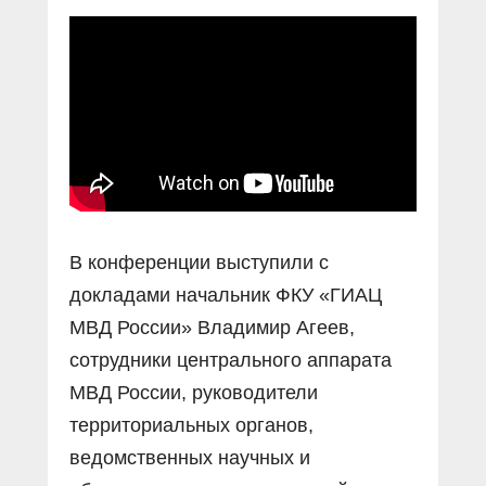
Прямой разговор
Социальные ролики
Газета «Щит и меч»
О ПОРТАЛЕ
В знании сила
Документальные фильмы
Журнал «Полиция России»
Специальный репортаж
Контакты
КиберПОСТОВОЙ
Вакансии
В конференции выступили с
докладами начальник ФКУ «ГИАЦ
МВД России» Владимир Агеев,
сотрудники центрального аппарата
МВД России, руководители
территориальных органов,
ведомственных научных и