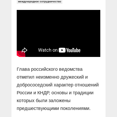
Прямой разговор
международное сотрудничество
Социальные ролики
Газета «Щит и меч»
О ПОРТАЛЕ
В знании сила
Документальные фильмы
Журнал «Полиция России»
Специальный репортаж
Контакты
КиберПОСТОВОЙ
Вакансии
Глава российского ведомства
отметил неизменно дружеский и
добрососедский характер отношений
России и КНДР, основы и традиции
которых были заложены
предшествующими поколениями.