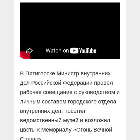
Прямой разговор
Социальные ролики
Газета «Щит и меч»
О ПОРТАЛЕ
В знании сила
Документальные фильмы
Журнал «Полиция России»
Специальный репортаж
Контакты
КиберПОСТОВОЙ
Вакансии
В Пятигорске Министр внутренних
дел Российской Федерации провёл
рабочее совещание с руководством и
личным составом городского отдела
внутренних дел, посетил
ведомственный музей и возложил
цветы к Мемориалу «Огонь Вечной
Славы».