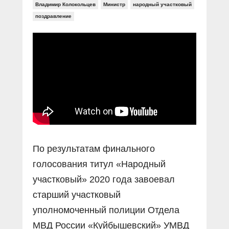
Прямой разговор
Социальные ролики
Владимир Колокольцев
Министр
народный участковый
Газета «Щит и меч»
О ПОРТАЛЕ
поздравление
В знании сила
Документальные фильмы
Журнал «Полиция России»
Специальный репортаж
Контакты
КиберПОСТОВОЙ
Вакансии
По результатам финального
голосования титул «Народный
участковый» 2020 года завоевал
старший участковый
уполномоченный полиции Отдела
МВД России «Куйбышевский» УМВД