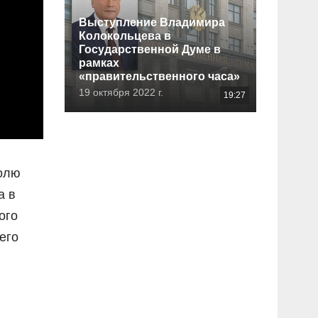
Выступление Владимира
Колокольцева в
Государственной Думе в
рамках
«правительственного часа»
19 октября 2022 г.
19:27
полю
а в
ого
его