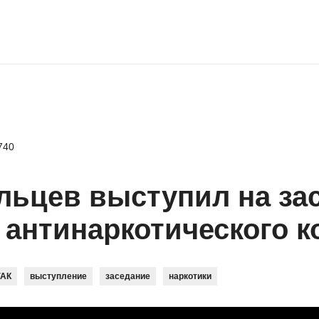
740
льцев выступил на за
 антинаркотического к
ГАК
выступление
заседание
наркотики