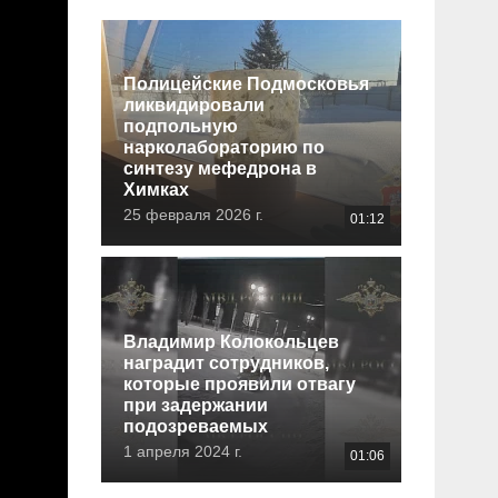
Полицейские Подмосковья
ликвидировали
подпольную
нарколабораторию по
синтезу мефедрона в
Химках
25 февраля 2026 г.
01:12
Владимир Колокольцев
наградит сотрудников,
которые проявили отвагу
при задержании
подозреваемых
1 апреля 2024 г.
01:06